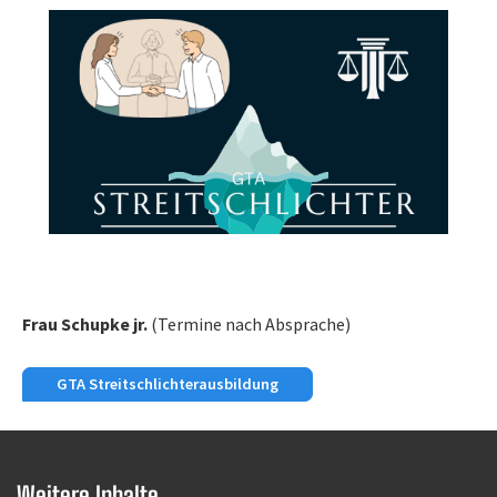
alten
Frau Schupke jr.
(Termine nach Absprache)
GTA Streitschlichterausbildung
Weitere Inhalte