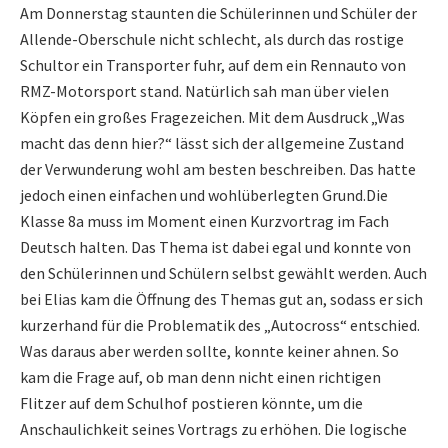
Am Donnerstag staunten die Schülerinnen und Schüler der
Allende-Oberschule nicht schlecht, als durch das rostige
Schultor ein Transporter fuhr, auf dem ein Rennauto von
RMZ-Motorsport stand. Natürlich sah man über vielen
Köpfen ein großes Fragezeichen. Mit dem Ausdruck „Was
alten
macht das denn hier?“ lässt sich der allgemeine Zustand
der Verwunderung wohl am besten beschreiben. Das hatte
jedoch einen einfachen und wohlüberlegten Grund.Die
Klasse 8a muss im Moment einen Kurzvortrag im Fach
Deutsch halten. Das Thema ist dabei egal und konnte von
den Schülerinnen und Schülern selbst gewählt werden. Auch
bei Elias kam die Öffnung des Themas gut an, sodass er sich
kurzerhand für die Problematik des „Autocross“ entschied.
Was daraus aber werden sollte, konnte keiner ahnen. So
kam die Frage auf, ob man denn nicht einen richtigen
Flitzer auf dem Schulhof postieren könnte, um die
Anschaulichkeit seines Vortrags zu erhöhen. Die logische