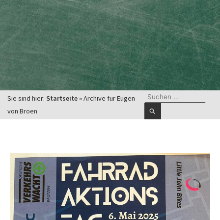
alten
Suchen
Sie sind hier:
Startseite
»
Archive für Eugen
nach:
von Broen